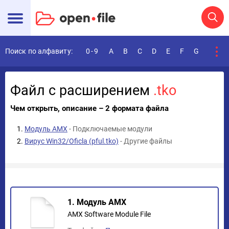
Поиск по алфавиту:
0-9
A
B
C
D
E
F
G
H
I
Файл с расширением
.tko
Чем открыть, описание – 2 формата файла
Модуль AMX
- Подключаемые модули
Вирус Win32/Oficla (pful.tko)
- Другие файлы
1. Модуль AMX
AMX Software Module File