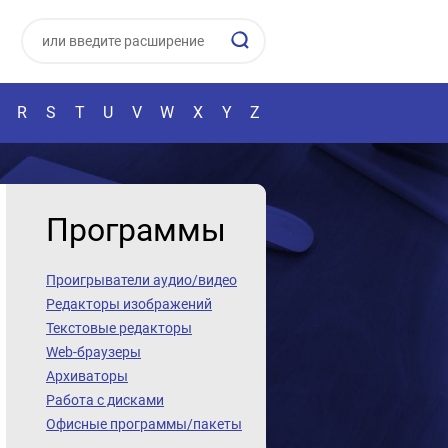
R
S
T
U
V
W
X
Y
Z
Программы
Проигрыватели аудио/видео
Редакторы изображений
Текстовые редакторы
Web-браузеры
Архиваторы
Работа с дисками
Офисные программы/пакеты