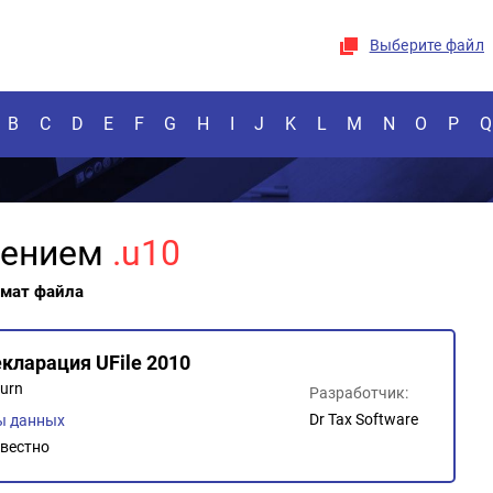
Выберите файл
B
C
D
E
F
G
H
I
J
K
L
M
N
O
P
Q
рением
.u10
рмат файла
кларация UFile 2010
turn
Разработчик:
Dr Tax Software
ы данных
вестно