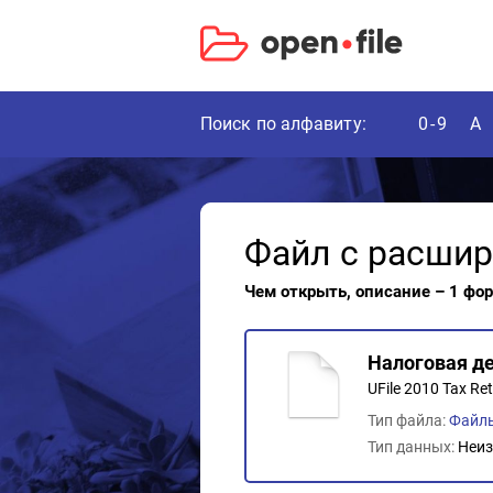
Поиск по алфавиту:
0-9
A
Файл с расши
Чем открыть, описание – 1 фо
Налоговая де
UFile 2010 Tax Re
Тип файла:
Файл
Тип данных:
Неиз