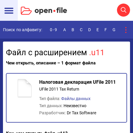
Поиск по алфавиту:
0-9
A
B
C
D
E
F
G
H
I
Файл с расширением
.u11
Чем открыть, описание – 1 формат файла
Налоговая декларация UFile 2011
UFile 2011 Tax Return
Тип файла:
Файлы данных
Тип данных:
Неизвестно
Разработчик:
Dr Tax Software