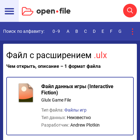
Поиск по алфавиту:
0-9
A
B
C
D
E
F
G
H
I
Файл с расширением
.ulx
Чем открыть, описание – 1 формат файла
Файл данных игры (Interactive
Fiction)
Glulx Game File
Тип файла:
Файлы игр
Тип данных:
Неизвестно
Разработчик:
Andrew Plotkin