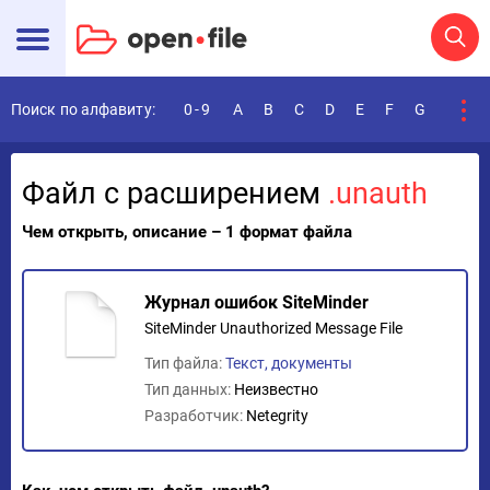
Поиск по алфавиту:
0-9
A
B
C
D
E
F
G
H
I
Файл с расширением
.unauth
Чем открыть, описание – 1 формат файла
Журнал ошибок SiteMinder
SiteMinder Unauthorized Message File
Тип файла:
Текст, документы
Тип данных:
Неизвестно
Разработчик:
Netegrity