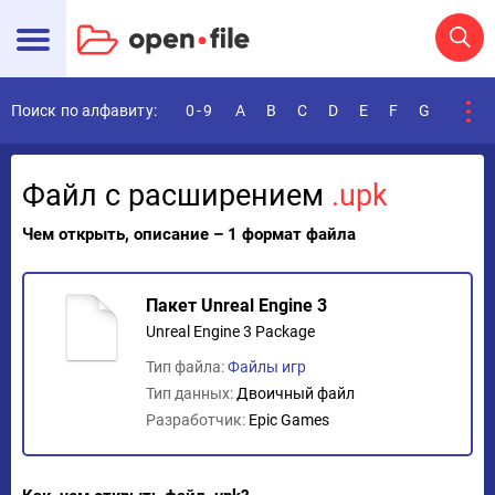
Поиск по алфавиту:
0-9
A
B
C
D
E
F
G
H
I
Файл с расширением
.upk
Чем открыть, описание – 1 формат файла
Пакет Unreal Engine 3
Unreal Engine 3 Package
Тип файла:
Файлы игр
Тип данных:
Двоичный файл
Разработчик:
Epic Games