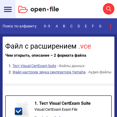
Поиск по алфавиту:
0-9
A
B
C
D
E
F
G
H
I
Файл с расширением
.vce
Чем открыть, описание – 2 формата файла
Тест Visual CertExam Suite
- Файлы данных
Файл настроек звука синтезатора Yamaha
- Аудио-файлы
1. Тест Visual CertExam Suite
Visual CertExam Exam File