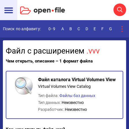
Поиск по алфавиту:
0-9
A
B
C
D
E
F
G
H
I
Файл с расширением
.vvv
Чем открыть, описание – 1 формат файла
Файл каталога Virtual Volumes View
Virtual Volumes View Catalog
Тип файла:
Файлы баз данных
Тип данных:
Неизвестно
Разработчик:
Неизвестно