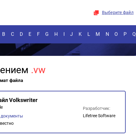
Выберите файл
B
C
D
E
F
G
H
I
J
K
L
M
N
O
P
Q
рением
.vw
рмат файла
йл Volkswriter
le
Разработчик:
Lifetree Software
, документы
вестно