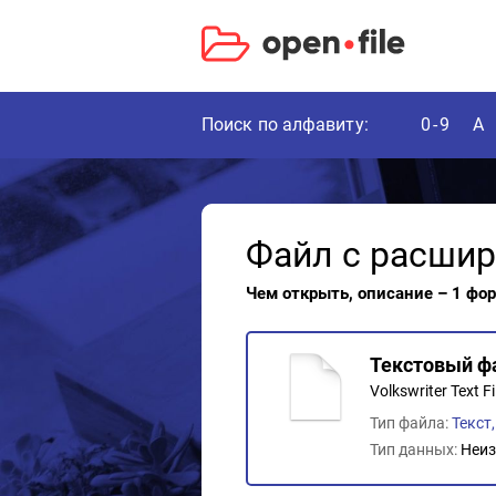
Поиск по алфавиту:
0-9
A
Файл с расши
Чем открыть, описание – 1 фо
Текстовый фа
Volkswriter Text Fi
Тип файла:
Текст
Тип данных:
Неиз