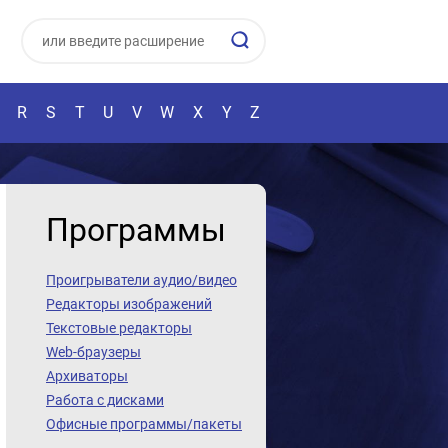
R
S
T
U
V
W
X
Y
Z
Программы
Проигрыватели аудио/видео
Редакторы изображений
Текстовые редакторы
Web-браузеры
Архиваторы
Работа с дисками
Офисные программы/пакеты