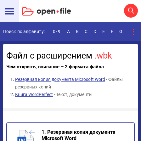
Поиск по алфавиту:
0-9
A
B
C
D
E
F
G
H
I
Файл с расширением
.wbk
Чем открыть, описание – 2 формата файла
Резервная копия документа Microsoft Word
- Файлы
резервных копий
Книга WordPerfect
- Текст, документы
1. Резервная копия документа
Microsoft Word