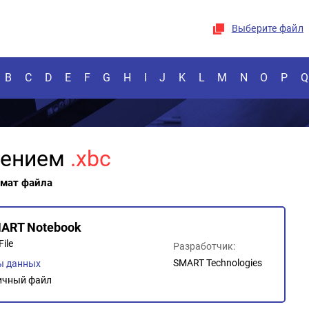
Выберите файл
B
C
D
E
F
G
H
I
J
K
L
M
N
O
P
Q
рением
.xbc
рмат файла
ART Notebook
ile
Разработчик:
SMART Technologies
ы данных
ичный файл