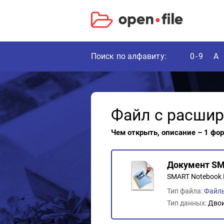
Поиск по алфавиту:
0-9
A
Файл с расши
Чем открыть, описание – 1 фо
Документ SM
SMART Notebook F
Тип файла:
Файл
Тип данных:
Дво