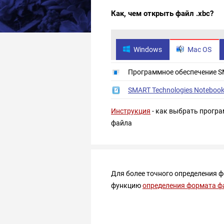
Как, чем открыть файл .xbc?
Windows
Mac OS
Программное обеспечение SM
SMART Technologies Noteboo
Инструкция
- как выбрать програ
файла
Для более точного определения 
функцию
определения формата ф