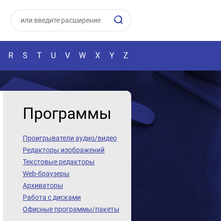
R
S
T
U
V
W
X
Y
Z
Программы
Проигрыватели аудио/видео
Редакторы изображений
Текстовые редакторы
Web-браузеры
Архиваторы
Работа с дисками
Офисные программы/пакеты