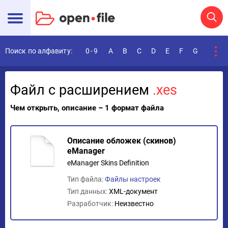
Поиск по алфавиту:
0-9
A
B
C
D
E
F
G
H
I
Файл с расширением
.xes
Чем открыть, описание – 1 формат файла
Описание обложек (скинов)
eManager
eManager Skins Definition
Тип файла:
Файлы настроек
Тип данных:
XML-документ
Разработчик:
Неизвестно