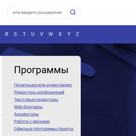
R
S
T
U
V
W
X
Y
Z
Программы
Проигрыватели аудио/видео
Редакторы изображений
Текстовые редакторы
Web-браузеры
Архиваторы
Работа с дисками
Офисные программы/пакеты