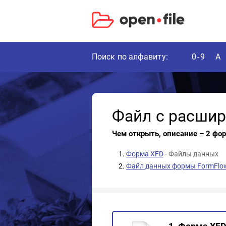
Поиск по алфавиту:
0-9
A
Файл с расши
Чем открыть, описание – 2 фо
Форма XFD
- Файлы данных
Файл данных формы FormFlo