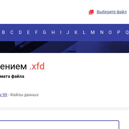
Выберите файл
B
C
D
E
F
G
H
I
J
K
L
M
N
O
P
Q
рением
.xfd
рмата файла
w 99
- Файлы данных