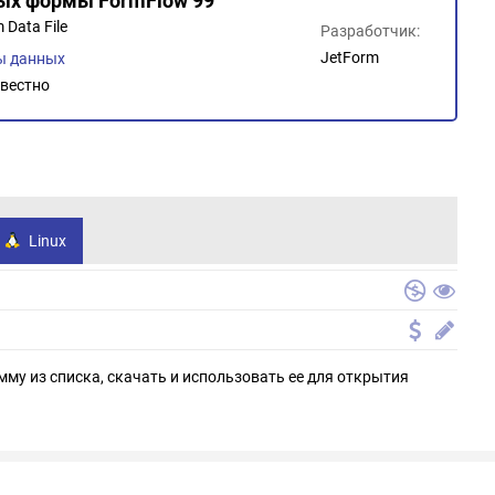
ных формы FormFlow 99
 Data File
Разработчик:
JetForm
ы данных
вестно
Linux
мму из списка, скачать и использовать ее для открытия