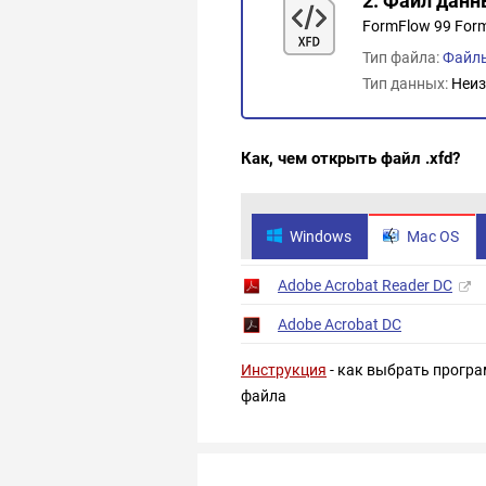
2. Файл дан
FormFlow 99 Form
Тип файла:
Файл
Тип данных:
Неиз
Как, чем открыть файл .xfd?
Windows
Mac OS
Adobe Acrobat Reader DC
Adobe Acrobat DC
Инструкция
- как выбрать програ
файла