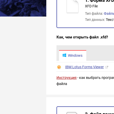
1. Форма XF
XFD File
Тип файла:
Файл
Тип данных:
Текс
Как, чем открыть файл .xfd?
Windows
IBM Lotus Forms Viewer
Инструкция
- как выбрать програ
файла