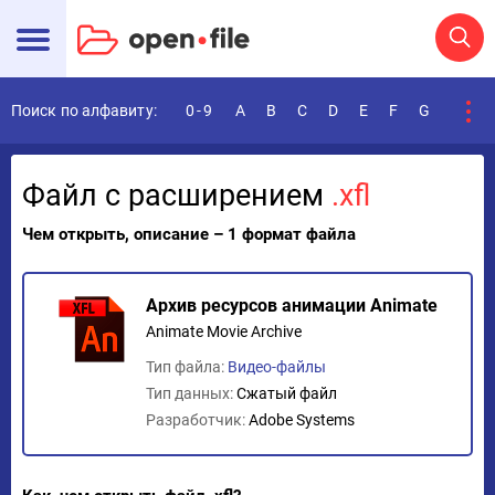
Поиск по алфавиту:
0-9
A
B
C
D
E
F
G
H
I
Файл с расширением
.xfl
Чем открыть, описание – 1 формат файла
Архив ресурсов анимации Animate
Animate Movie Archive
Тип файла:
Видео-файлы
Тип данных:
Сжатый файл
Разработчик:
Adobe Systems