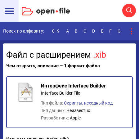
Поиск по алфавиту:
0-9
A
B
C
D
E
F
G
H
I
Файл с расширением
.xib
Чем открыть, описание – 1 формат файла
Интерфейс Interface Builder
Interface Builder File
Тип файла:
Скрипты, исходный код
Тип данных:
Неизвестно
Разработчик:
Apple