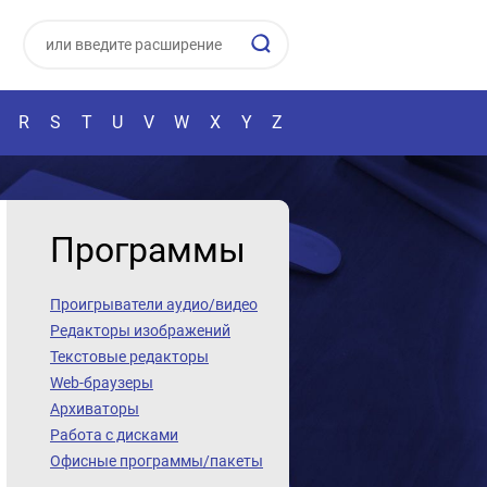
R
S
T
U
V
W
X
Y
Z
Программы
Проигрыватели аудио/видео
Редакторы изображений
Текстовые редакторы
Web-браузеры
Архиваторы
Работа с дисками
Офисные программы/пакеты