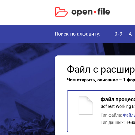
Поиск по алфавиту:
0-9
A
Файл с расши
Чем открыть, описание – 1 фо
Файл процесс
SofTest Working E
Тип файла:
Файл
Тип данных:
Неиз