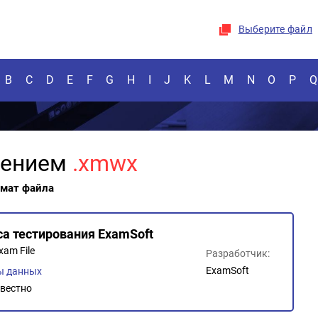
Выберите файл
B
C
D
E
F
G
H
I
J
K
L
M
N
O
P
Q
рением
.xmwx
рмат файла
а тестирования ExamSoft
xam File
Разработчик:
ExamSoft
ы данных
вестно