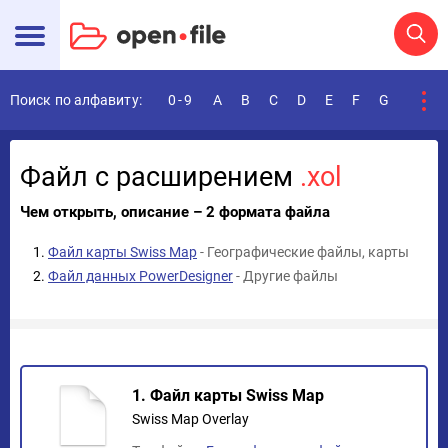
Поиск по алфавиту:
0-9
A
B
C
D
E
F
G
H
I
Файл с расширением
.xol
Чем открыть, описание – 2 формата файла
Файл карты Swiss Map
- Географические файлы, карты
Файл данных PowerDesigner
- Другие файлы
1. Файл карты Swiss Map
Swiss Map Overlay