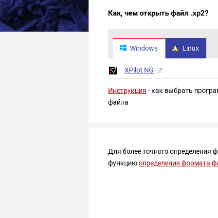
Как, чем открыть файл .xp2?
Windows
Linux
XPilot NG
Инструкция
- как выбрать програ
файла
Для более точного определения 
функцию
определения формата ф