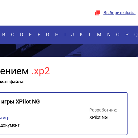
Выберите файл
B
C
D
E
F
G
H
I
J
K
L
M
N
O
P
Q
рением
.xp2
рмат файла
игры XPilot NG
Разработчик:
XPilot NG
 игр
документ