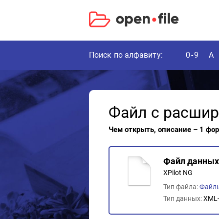
Поиск по алфавиту:
0-9
A
Файл с расши
Чем открыть, описание – 1 фо
Файл данных 
XPilot NG
Тип файла:
Файлы
Тип данных:
XML-