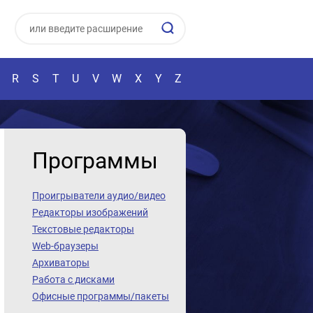
R
S
T
U
V
W
X
Y
Z
Программы
Проигрыватели аудио/видео
Редакторы изображений
Текстовые редакторы
Web-браузеры
Архиваторы
Работа с дисками
Офисные программы/пакеты