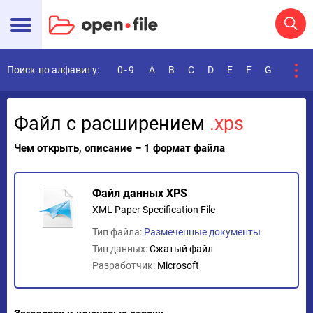
Поиск по алфавиту:
0-9
A
B
C
D
E
F
G
H
I
Файл с расширением
.xps
Чем открыть, описание – 1 формат файла
Файл данных XPS
XML Paper Specification File
Тип файла:
Размеченные документы
Тип данных:
Сжатый файл
Разработчик:
Microsoft