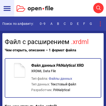
Поиск по алфавиту:
0-9
A
B
C
D
E
F
G
H
I
Файл с расширением
.xrdml
Чем открыть, описание – 1 формат файла
Файл данных PANalytical XRD
XRDML Data File
Тип файла:
Файлы данных
Тип данных:
Текстовый файл
Разработчик:
PANalytical