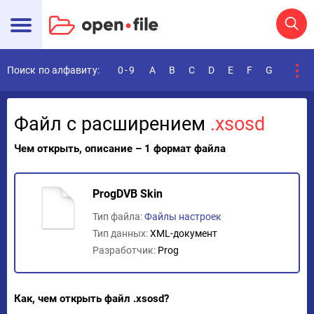
Поиск по алфавиту:
0-9
A
B
C
D
E
F
G
H
I
Файл с расширением
.xsosd
Чем открыть, описание – 1 формат файла
ProgDVB Skin
Тип файла:
Файлы настроек
Тип данных:
XML-документ
Разработчик:
Prog
Как, чем открыть файл .xsosd?