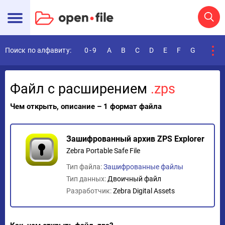
Поиск по алфавиту:
0-9
A
B
C
D
E
F
G
H
I
Файл с расширением
.zps
Чем открыть, описание – 1 формат файла
Зашифрованный архив ZPS Explorer
Zebra Portable Safe File
Тип файла:
Зашифрованные файлы
Тип данных:
Двоичный файл
Разработчик:
Zebra Digital Assets