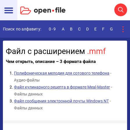
Поиск по алфавиту:
0-9
A
B
C
D
E
F
G
H
I
Файл с расширением
.mmf
Чем открыть, описание – 3 формата файла
Полифоническая мелодия для сотового телефона
-
Аудио-файлы
Файл кулинарного рецепта в формате Meal-Master
-
Файлы данных
Файл сообщения электронной почты Windows NT
-
Файлы данных