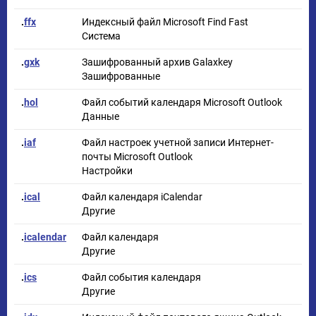
.
ffx
Индексный файл Microsoft Find Fast
Система
.
gxk
Зашифрованный архив Galaxkey
Зашифрованные
.
hol
Файл событий календаря Microsoft Outlook
Данные
.
iaf
Файл настроек учетной записи Интернет-
почты Microsoft Outlook
Настройки
.
ical
Файл календаря iCalendar
Другие
.
icalendar
Файл календаря
Другие
.
ics
Файл события календаря
Другие