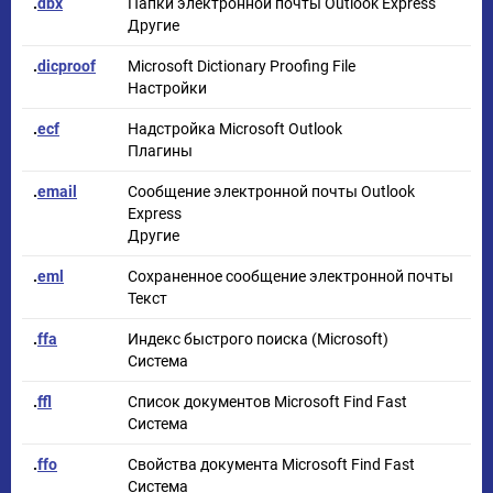
.
dbx
Папки электронной почты Outlook Express
Другие
.
dicproof
Microsoft Dictionary Proofing File
Настройки
.
ecf
Надстройка Microsoft Outlook
Плагины
.
email
Сообщение электронной почты Outlook
Express
Другие
.
eml
Сохраненное сообщение электронной почты
Текст
.
ffa
Индекс быстрого поиска (Microsoft)
Система
.
ffl
Список документов Microsoft Find Fast
Система
.
ffo
Свойства документа Microsoft Find Fast
Система