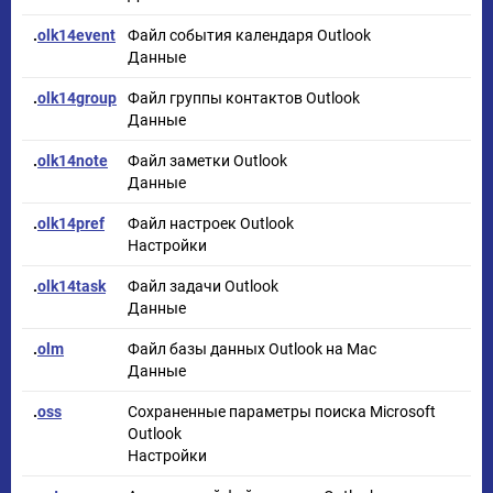
.
olk14event
Файл события календаря Outlook
Данные
.
olk14group
Файл группы контактов Outlook
Данные
.
olk14note
Файл заметки Outlook
Данные
.
olk14pref
Файл настроек Outlook
Настройки
.
olk14task
Файл задачи Outlook
Данные
.
olm
Файл базы данных Outlook на Mac
Данные
.
oss
Сохраненные параметры поиска Microsoft
Outlook
Настройки