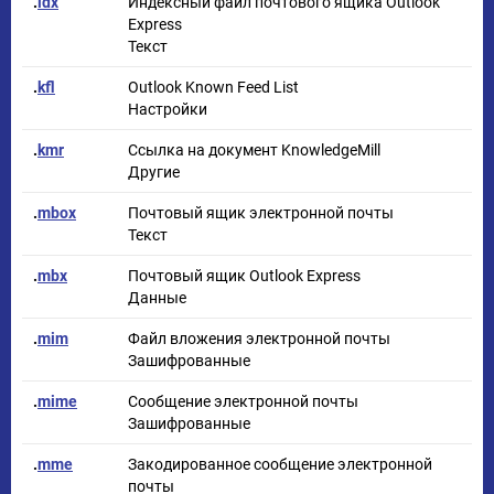
.
idx
Индексный файл почтового ящика Outlook
Express
Текст
.
kfl
Outlook Known Feed List
Настройки
.
kmr
Ссылка на документ KnowledgeMill
Другие
.
mbox
Почтовый ящик электронной почты
Текст
.
mbx
Почтовый ящик Outlook Express
Данные
.
mim
Файл вложения электронной почты
Зашифрованные
.
mime
Сообщение электронной почты
Зашифрованные
.
mme
Закодированное сообщение электронной
почты