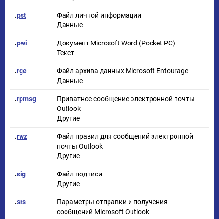
.
pst
Файл личной информации
Данные
.
pwi
Документ Microsoft Word (Pocket PC)
Текст
.
rge
Файл архива данных Microsoft Entourage
Данные
.
rpmsg
Приватное сообщение электронной почты
Outlook
Другие
.
rwz
Файл правил для сообщений электронной
почты Outlook
Другие
.
sig
Файл подписи
Другие
.
srs
Параметры отправки и получения
сообщений Microsoft Outlook