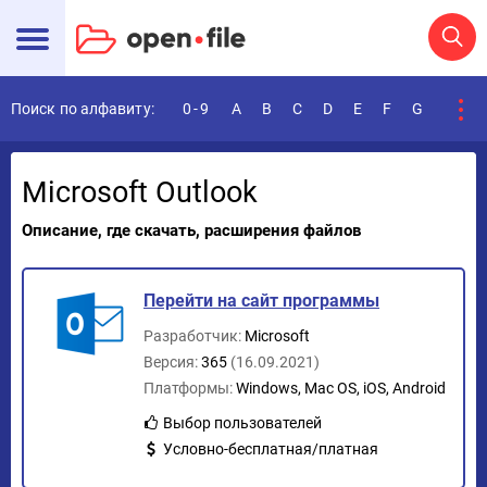
Поиск по алфавиту:
0-9
A
B
C
D
E
F
G
H
I
Microsoft Outlook
Описание, где скачать, расширения файлов
Перейти на сайт программы
Разработчик:
Microsoft
Версия:
365
(16.09.2021)
Платформы:
Windows, Mac OS, iOS, Android
Выбор пользователей
Условно-бесплатная/платная