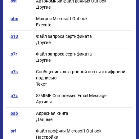
.
ost
Автономный файл данных Outlook
Другие
.
otm
Макрос Microsoft Outlook
Execute
.
p10
Файл запроса сертификата
Другие
.
p7r
Файл запроса сертификата
Другие
.
p7s
Сообщение электронной почты с цифровой
подписью
Текст
.
p7z
S/MIME Compressed Email Message
Архивы
.
pab
Адресная книга
Данные
.
prf
Файл профиля Microsoft Outlook
Настройки