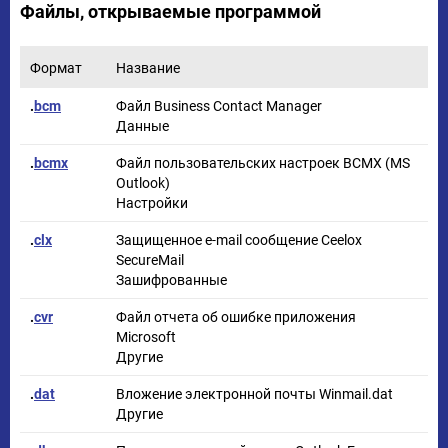
Файлы, открываемые программой
Формат
Название
.
bcm
Файл Business Contact Manager
Данные
.
bcmx
Файл пользовательских настроек BCMX (MS
Outlook)
Настройки
.
clx
Защищенное e-mail сообщение Ceelox
SecureMail
Зашифрованные
.
cvr
Файл отчета об ошибке приложения
Microsoft
Другие
.
dat
Вложение электронной почты Winmail.dat
Другие