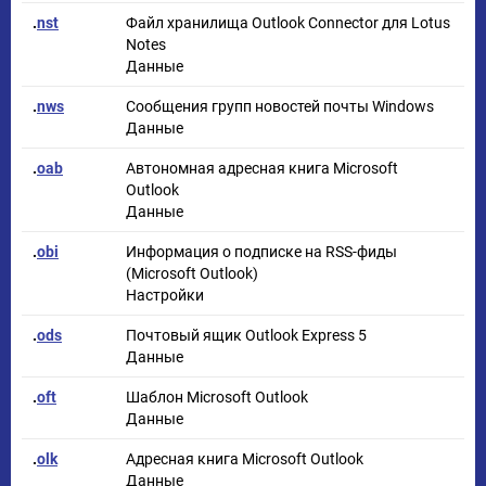
.
nst
Файл хранилища Outlook Connector для Lotus
Notes
Данные
.
nws
Сообщения групп новостей почты Windows
Данные
.
oab
Автономная адресная книга Microsoft
Outlook
Данные
.
obi
Информация о подписке на RSS-фиды
(Microsoft Outlook)
Настройки
.
ods
Почтовый ящик Outlook Express 5
Данные
.
oft
Шаблон Microsoft Outlook
Данные
.
olk
Адресная книга Microsoft Outlook
Данные