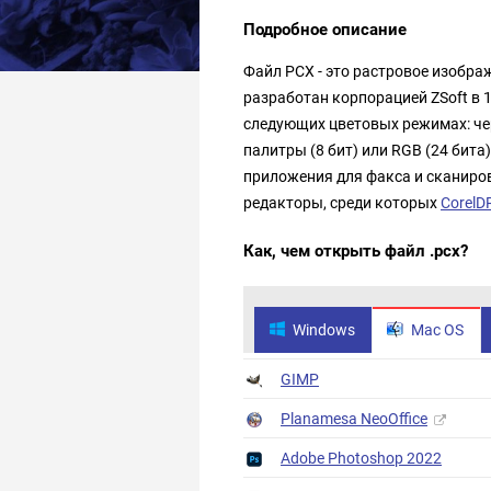
Подробное описание
Файл PCX - это растровое изобра
разработан корпорацией ZSoft в 
следующих цветовых режимах: черн
палитры (8 бит) или RGB (24 бит
приложения для факса и сканиро
редакторы, среди которых
Corel
Как, чем открыть файл .pcx?
Windows
Mac OS
GIMP
Planamesa NeoOffice
Adobe Photoshop 2022