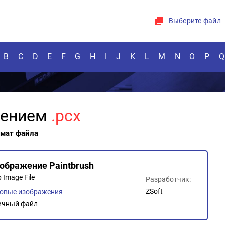
Выберите файл
B
C
D
E
F
G
H
I
J
K
L
M
N
O
P
Q
рением
.pcx
рмат файла
ображение Paintbrush
 Image File
Разработчик:
ZSoft
овые изображения
ичный файл