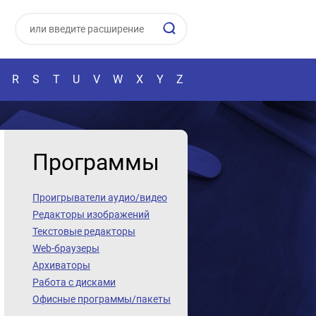
R
S
T
U
V
W
X
Y
Z
Программы
Проигрыватели аудио/видео
Редакторы изображений
Текстовые редакторы
Web-браузеры
Архиваторы
Работа с дисками
Офисные программы/пакеты