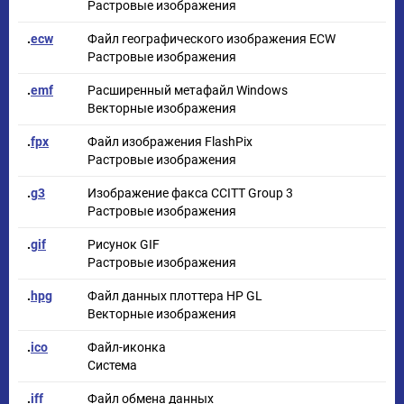
Растровые изображения
.
ecw
Файл географического изображения ECW
Растровые изображения
.
emf
Расширенный метафайл Windows
Векторные изображения
.
fpx
Файл изображения FlashPix
Растровые изображения
.
g3
Изображение факса CCITT Group 3
Растровые изображения
.
gif
Рисунок GIF
Растровые изображения
.
hpg
Файл данных плоттера HP GL
Векторные изображения
.
ico
Файл-иконка
Система
.
iff
Файл обмена данных