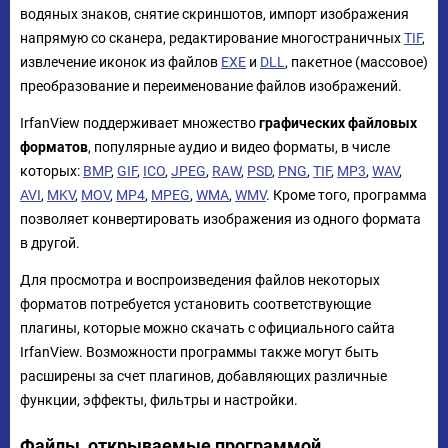
водяных знаков, снятие скриншотов, импорт изображения
напрямую со сканера, редактирование многостраничных
TIF
,
извлечение иконок из файлов
EXE
и
DLL
, пакетное (массовое)
преобразование и переименование файлов изображений.
IrfanView поддерживает множество
графических файловых
форматов
, популярные аудио и видео форматы, в числе
которых:
BMP
,
GIF
,
ICO
,
JPEG
,
RAW
,
PSD
,
PNG
,
TIF
,
MP3
,
WAV
,
AVI
,
MKV
,
MOV
,
MP4
,
MPEG
,
WMA
,
WMV
. Кроме того, программа
позволяет конвертировать изображения из одного формата
в другой.
Для просмотра и воспроизведения файлов некоторых
форматов потребуется установить соответствующие
плагины, которые можно скачать с официального сайта
IrfanView. Возможности программы также могут быть
расширены за счет плагинов, добавляющих различные
функции, эффекты, фильтры и настройки.
Файлы, открываемые программой