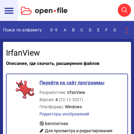
Поиск по алфавиту:
0-9
A
B
C
D
E
F
G
H
I
IrfanView
Описание, где скачать, расширения файлов
Перейти на сайт программы
Разработчик:
IrfanView
Версия:
4
(23.12.2021)
Платформы:
Windows
Редакторы изображений
Бесплатная
Для просмотра и редактирования