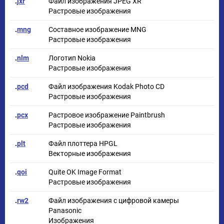
.
jxr
Файл изображения JPEG XR
Растровые изображения
.
mng
Составное изображение MNG
Растровые изображения
.
nlm
Логотип Nokia
Растровые изображения
.
pcd
Файл изображения Kodak Photo CD
Растровые изображения
.
pcx
Растровое изображение Paintbrush
Растровые изображения
.
plt
Файл плоттера HPGL
Векторные изображения
.
qoi
Quite OK Image Format
Растровые изображения
.
rw2
Файл изображения с цифровой камеры
Panasonic
Изображения