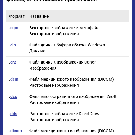
Формат
Название
.
cgm
Векторное изображение, метафайл
Векторные изображения
.
clp
Файл данных буфера обмена Windows
Данные
.
cr2
Файл данных изображения Canon
Изображения
.
dcm
Файл медицинского изображения (DICOM)
Растровые изображения
.
dcx
Файл многостраничного изображения Zsoft
Растровые изображения
.
dds
Растровое изображение DirectDraw
Растровые изображения
.
dicom
Файл медицинского изображения (DICOM)