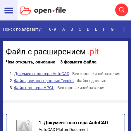
Поиск по алфавиту:
0-9
A
B
C
D
E
F
G
H
I
Файл с расширением
.plt
Чем открыть, описание – 3 формата файла
Документ плоттера AutoCAD
- Векторные изображения
Файл двоичных данных Tecplot
- Файлы данных
Файл плоттера HPGL
- Векторные изображения
1. Документ плоттера AutoCAD
AutoCAD Plotter Document