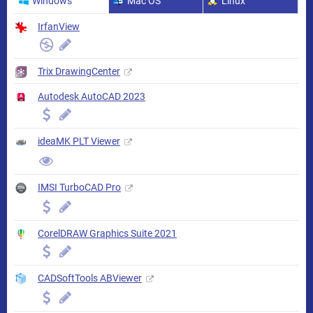
Windows
Mac OS
Linux
IrfanView
Trix DrawingCenter
Autodesk AutoCAD 2023
ideaMK PLT Viewer
IMSI TurboCAD Pro
CorelDRAW Graphics Suite 2021
CADSoftTools ABViewer