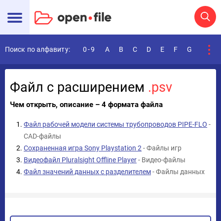
Поиск по алфавиту:
0-9
A
B
C
D
E
F
G
H
I
Файл с расширением
.psv
Чем открыть, описание – 4 формата файла
Файл рабочей модели системы трубопроводов PIPE-FLO
-
CAD-файлы
Сохраненная игра Sony Playstation 2
- Файлы игр
Видеофайл Pluralsight Offline Player
- Видео-файлы
Файл значений данных с разделителем
- Файлы данных