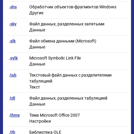
.
shs
Обработчик объектов-фрагментов Windows
Другие
.
skv
Файл данных, разделенных запятыми
Данные
.
slk
Файл обмена данными (Microsoft)
Данные
.
sylk
Microsoft Symbolic Link File
Данные
.
tab
Текстовый файл данных с разделителями
табуляцией
Текст
.
tdl
Файл данных, разделенных табуляцией
Данные
.
thmx
Тема Microsoft Office 2007
Настройки
.
tlb
Библиотека OLE