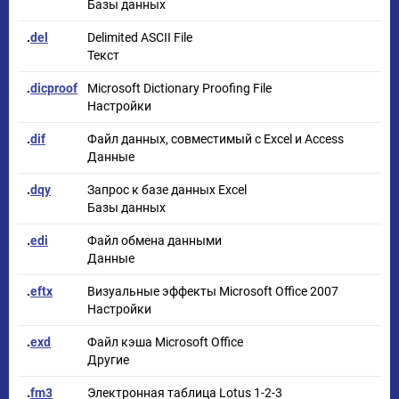
Базы данных
.
del
Delimited ASCII File
Текст
.
dicproof
Microsoft Dictionary Proofing File
Настройки
.
dif
Файл данных, совместимый с Excel и Access
Данные
.
dqy
Запрос к базе данных Excel
Базы данных
.
edi
Файл обмена данными
Данные
.
eftx
Визуальные эффекты Microsoft Office 2007
Настройки
.
exd
Файл кэша Microsoft Office
Другие
.
fm3
Электронная таблица Lotus 1-2-3