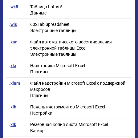
.
wk5
Таблица Lotus 5
Данные
.
wls
602Tab Spreadsheet
Электронные таблицы
.
xar
Файл автоматического восстановления
электронной таблицы Excel
Электронные таблицы
.
xla
Надстройка Microsoft Excel
Плагины
.
xlam
Файл надстройки Microsoft Excel с поддержкой
макросов
Плагины
.
xlb
Панель инструментов Microsoft Excel
Настройки
.
xlk
Резервная копия листа Microsoft Excel
Backup