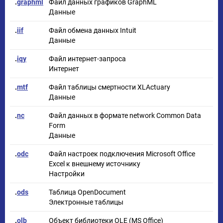
.
graphml
Файл данных графиков GraphML
Данные
.
iif
Файл обмена данных Intuit
Данные
.
iqy
Файл интернет-запроса
Интернет
.
mtf
Файл таблицы смертности XLActuary
Данные
.
nc
Файл данных в формате network Common Data
Form
Данные
.
odc
Файл настроек подключения Microsoft Office
Excel к внешнему источнику
Настройки
.
ods
Таблица OpenDocument
Электронные таблицы
.
olb
Объект библиотеки OLE (MS Office)