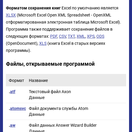
Форматом сохранения книг
Excel по умолчанию является
XLSX
(Microsoft Excel Open XML Spreadsheet - OpenXML
отформатированная электронная таблица Microsoft Excel).
Программа также поддерживает сохранение файлов в
следующих форматах:
PDF
,
CSV
,
TXT
,
XML
,
XPS
,
ODS
(OpenDocument),
XLS
(книга Excel в старых версиях
программы).
Файлы, открываемые программой
Формат
Название
.
atf
Текстовый файл Axon
Данные
.
atomsvc
Файл документа службы Atom
Данные
.
aw
Файл данных Answer Wizard Builder
Данные