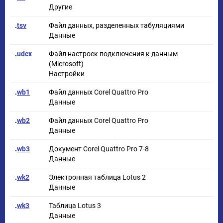
Другие
.
tsv
Файл данных, разделенных табуляциями
Данные
.
udcx
Файл настроек подключения к данным
(Microsoft)
Настройки
.
wb1
Файл данных Corel Quattro Pro
Данные
.
wb2
Файл данных Corel Quattro Pro
Данные
.
wb3
Документ Corel Quattro Pro 7-8
Данные
.
wk2
Электронная таблица Lotus 2
Данные
.
wk3
Таблица Lotus 3
Данные