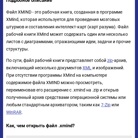
Подробное описание
Файл XMIND - это рабочая книга, созданная в программе
XMind, которая используется для проведения мозговых
штурмов и составления интеллект-карт (карт разума). Файл
рабочей книги XMind может содержать один или несколько
листов с диаграммами, отражающими идеи, задачи и прочие
структуры.
По сути, файл рабочей книги представляет собой
zip
-архив,
включающий несколько документов
XML
и изображений.
При отсутствии программы XMind на компьютере
содержимое файла XMIND можно просмотреть,
переименовав его расширение с .xmind на .zip и открыв
полученный архив средствами операционной системы или
любым стандартным архиватором, таким как
7-Zip
или
WinRAR
.
Как, чем открыть файл .xmind?