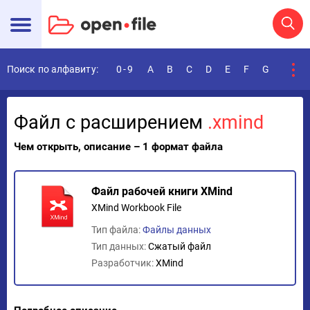
Поиск по алфавиту:
0-9
A
B
C
D
E
F
G
H
I
Файл с расширением
.xmind
Чем открыть, описание – 1 формат файла
Файл рабочей книги XMind
XMind Workbook File
Тип файла:
Файлы данных
Тип данных:
Сжатый файл
Разработчик:
XMind